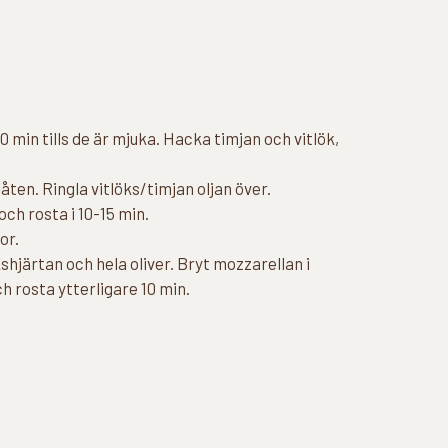
 min tills de är mjuka. Hacka timjan och vitlök,
ten. Ringla vitlöks/timjan oljan över.
ch rosta i 10-15 min.
or.
hjärtan och hela oliver. Bryt mozzarellan i
h rosta ytterligare 10 min.