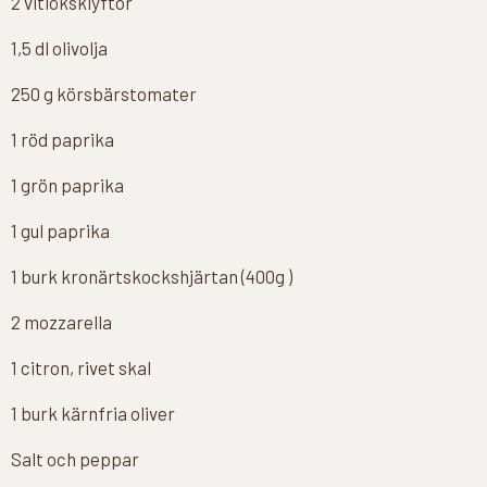
2 vitlöksklyftor
1,5 dl olivolja
250 g körsbärstomater
1 röd paprika
1 grön paprika
1 gul paprika
1 burk kronärtskockshjärtan (400g )
2 mozzarella
1 citron, rivet skal
1 burk kärnfria oliver
Salt och peppar