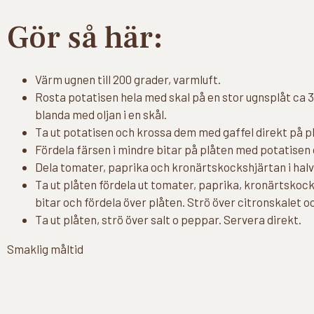
Gör så här:
Värm ugnen till 200 grader, varmluft.
Rosta potatisen hela med skal på en stor ugnsplåt ca 30
blanda med oljan i en skål.
Ta ut potatisen och krossa dem med gaffel direkt på plå
Fördela färsen i mindre bitar på plåten med potatisen o
Dela tomater, paprika och kronärtskockshjärtan i halv
Ta ut plåten fördela ut tomater, paprika, kronärtskocks
bitar och fördela över plåten. Strö över citronskalet oc
Ta ut plåten, strö över salt o peppar. Servera direkt.
Smaklig måltid