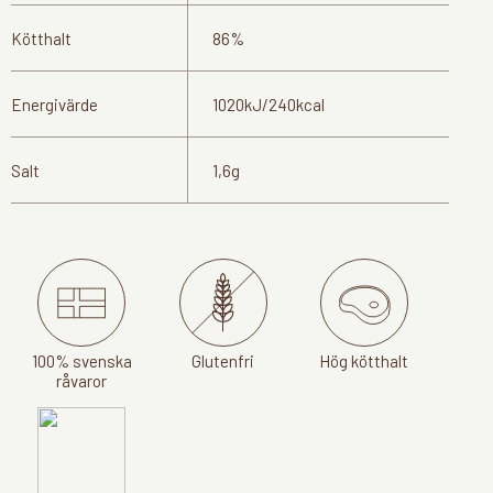
Kötthalt
86%
Energivärde
1020kJ/240kcal
Salt
1,6g
100% svenska
Glutenfri
Hög kötthalt
råvaror