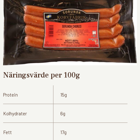
Näringsvärde per 100g
Protein
15g
Kolhydrater
6g
Fett
17g