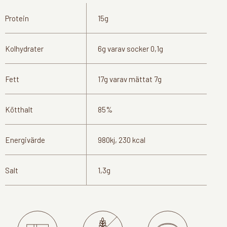
Protein
15g
Kolhydrater
6g varav socker 0,1g
Fett
17g varav mättat 7g
Kötthalt
85%
Energivärde
980kj, 230 kcal
Salt
1,3g