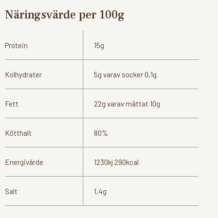
Näringsvärde per 100g
Protein
15g
Kolhydrater
5g varav socker 0,1g
Fett
22g varav mättat 10g
Kötthalt
80%
Energivärde
1230kj 290kcal
Salt
1,4g