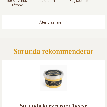
100% svenska
Glutenfri
Hög kötthalt
råvaror
Återförsäljare
Sorunda rekommenderar
Sorunda korvröror Cheese