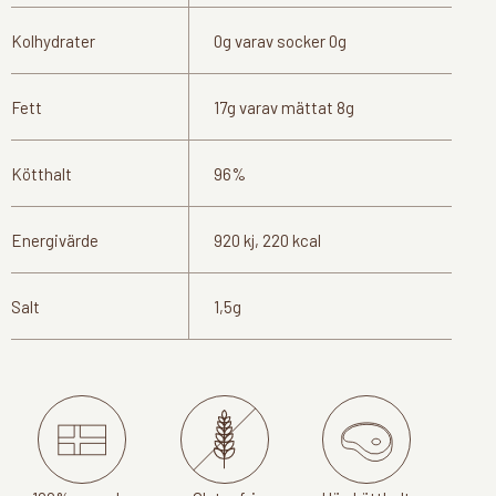
Kolhydrater
0g varav socker 0g
Fett
17g varav mättat 8g
Kötthalt
96%
Energivärde
920 kj, 220 kcal
Salt
1,5g